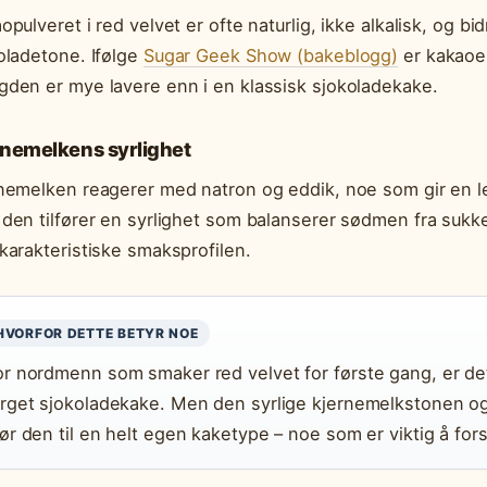
opulveret i red velvet er ofte naturlig, ikke alkalisk, og bi
oladetone. Ifølge
Sugar Geek Show (bakeblogg)
er kakaoe
den er mye lavere enn i en klassisk sjokoladekake.
rnemelkens syrlighet
nemelken reagerer med natron og eddik, noe som gir en le
den tilfører en syrlighet som balanserer sødmen fra sukke
karakteristiske smaksprofilen.
HVORFOR DETTE BETYR NOE
or nordmenn som smaker red velvet for første gang, er det 
arget sjokoladekake. Men den syrlige kjernemelkstonen o
jør den til en helt egen kaketype – noe som er viktig å fors