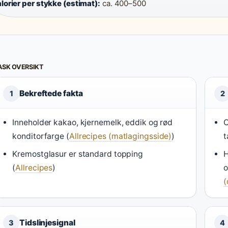
lorier per stykke (estimat):
ca. 400–500
ASK OVERSIKT
Bekreftede fakta
1
2
Inneholder kakao, kjernemelk, eddik og rød
O
konditorfarge (
Allrecipes (matlagingsside)
)
t
Kremostglasur er standard topping
H
(
Allrecipes
)
o
(
Tidslinjesignal
3
4