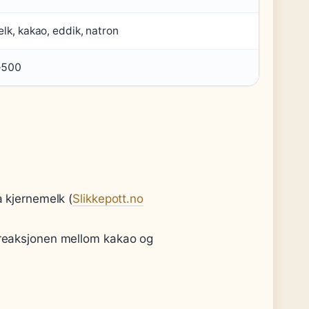
lk, kakao, eddik, natron
–500
a kjernemelk (
Slikkepott.no
 reaksjonen mellom kakao og