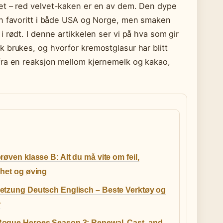
et – red velvet-kaken er en av dem. Den dype
en favoritt i både USA og Norge, men smaken
 rødt. I denne artikkelen ser vi på hva som gir
 brukes, og hvorfor kremostglasur har blitt
fra en reaksjon mellom kjernemelk og kakao,
røven klasse B: Alt du må vite om feil,
ghet og øving
etzung Deutsch Englisch – Beste Verktøy og
r
ogue Heroes Season 3: Renewal, Cast, and