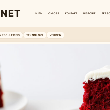
.NET
HJEM
OM OSS
KONTAKT
HISTORIE
PERS
& REGULERING
TEKNOLOGI
VERDEN