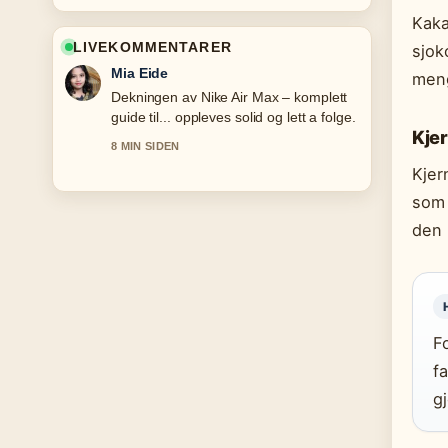
Kaka
LIVEKOMMENTARER
sjok
Mia Eide
meng
Dekningen av Nike Air Max – komplett
guide til... oppleves solid og lett a folge.
Kje
8 MIN SIDEN
Kjer
som 
den 
F
f
g