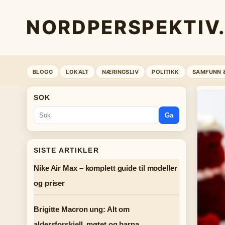
NORDPERSPEKTIV
BLOGG
LOKALT
NÆRINGSLIV
POLITIKK
SAMFUNN 
SOK
Ga
SISTE ARTIKLER
Nike Air Max – komplett guide til modeller
og priser
Brigitte Macron ung: Alt om
aldersforskjell, møtet og barna