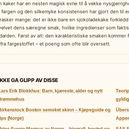
 kaker har en nesten magisk evne til å vekke nysgjerrigh
 fargen og den silkemyke konsistensen har gjort den til 
rasker mange: det er ikke bare en sjokoladekake forkledd i
velvet dens særegne smak, hvilke ingredienser som faktisk
darden. Først av alt: den karakteristiske smaken kommer 
 fra fargestoffet – et poeng som ofte blir oversett.
IKKE GA GLIPP AV DISSE
Lars Erik Blokkhus: Barn, kjæreste, alder og nytt
Teorip
drømmehus
gyldi
Birkenstock Boston semsket skinn – Kjøpsguide og
Übers
tips (Norge)
Appe
Prins Sverre Magnus av Norge – biografi, bosted og
SAS R