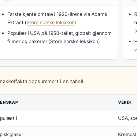
Første kjente omtale i 1920-årene via Adams
R
Extract (
Store norske leksikon
)
n
(
Populær i USA på 1950-tallet, globalt gjennom
filmer og bakerier (Store norske leksikon)
H
v
 nøkkelfakta oppsummert i en tabell.
GENSKAP
VERDI
pulært i
USA, spe
pisk glasur
Kremost 