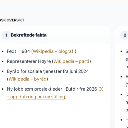
ASK OVERSIKT
Bekreftede fakta
1
2
Født i 1984 (
Wikipedia – biografi
)
S
e
Representerer Høyre (
Wikipedia – parti
)
p
Byråd for sosiale tjenester fra juni 2024
A
(
Wikipedia – byråd
)
(
Ny jobb som prosjektleder i Bufdir fra 2026 (
X
D
– oppdatering om ny stilling
)
n
p
H
o