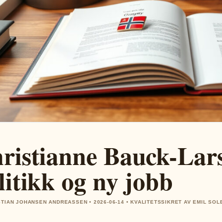
ristianne Bauck-Lars
litikk og ny jobb
STIAN JOHANSEN ANDREASSEN • 2026-06-14 • KVALITETSSIKRET AV EMIL SO