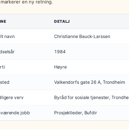
markerer en ny retning.
MNE
DETALJ
llt navn
Christianne Bauck-Larssen
dselsår
1984
rti
Høyre
sted
Valkendorfs gate 26 A, Trondheim
dligere verv
Byråd for sosiale tjenester, Trondh
værende jobb
Prosjektleder, Bufdir