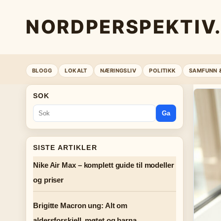
NORDPERSPEKTIV
BLOGG
LOKALT
NÆRINGSLIV
POLITIKK
SAMFUNN 
SOK
Ga
SISTE ARTIKLER
Nike Air Max – komplett guide til modeller
og priser
Brigitte Macron ung: Alt om
aldersforskjell, møtet og barna