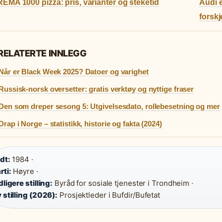
REMA 1000 pizza: pris, varianter og steketid
Audi 
forskj
RELATERTE INNLEGG
Når er Black Week 2025? Datoer og varighet
Russisk-norsk oversetter: gratis verktøy og nyttige fraser
Den som dreper sesong 5: Utgivelsesdato, rollebesetning og mer
Drap i Norge – statistikk, historie og fakta (2024)
dt:
1984 ·
rti:
Høyre ·
dligere stilling:
Byråd for sosiale tjenester i Trondheim ·
 stilling (2026):
Prosjektleder i Bufdir/Bufetat