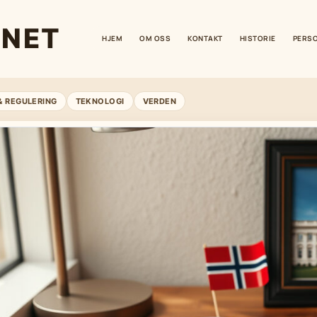
.NET
HJEM
OM OSS
KONTAKT
HISTORIE
PERS
& REGULERING
TEKNOLOGI
VERDEN