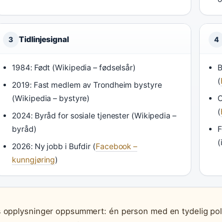
Tidlinjesignal
3
4
1984: Født (Wikipedia – fødselsår)
B
(
2019: Fast medlem av Trondheim bystyre
(Wikipedia – bystyre)
O
(
2024: Byråd for sosiale tjenester (Wikipedia –
byråd)
F
(
2026: Ny jobb i Bufdir (
Facebook –
kunngjøring
)
 opplysninger oppsummert: én person med en tydelig politi