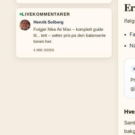
Er
LIVEKOMMENTARER
Iføl
Henrik Solberg
Folgjer Nike Air Max – komplett guide
Fa
til... tett – setter pris pa den balanserte
tonen her.
Na
4 MIN SIDEN
P
g
Hve
Samb
bakg