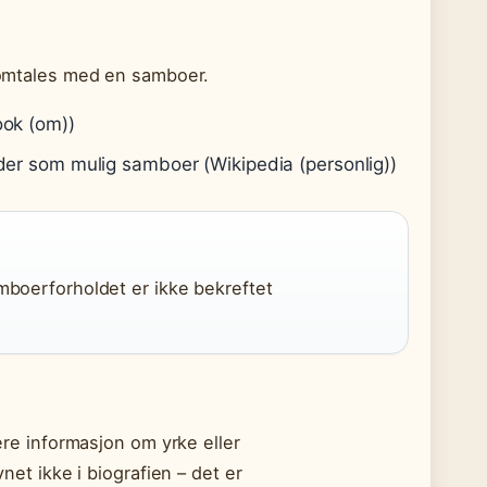
n omtales med en samboer.
ook (om))
lder som mulig samboer (Wikipedia (personlig))
samboerforholdet er ikke bekreftet
e informasjon om yrke eller
vnet ikke i biografien – det er