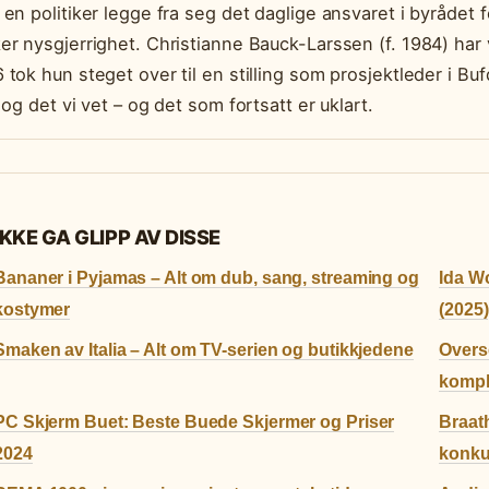
 en politiker legge fra seg det daglige ansvaret i byrådet for
er nysgjerrighet. Christianne Bauck-Larssen (f. 1984) har 
 tok hun steget over til en stilling som prosjektleder i Buf
t og det vi vet – og det som fortsatt er uklart.
IKKE GA GLIPP AV DISSE
Bananer i Pyjamas – Alt om dub, sang, streaming og
Ida Wo
kostymer
(2025)
Smaken av Italia – Alt om TV-serien og butikkjedene
Overse
kompl
PC Skjerm Buet: Beste Buede Skjermer og Priser
Braath
2024
konku