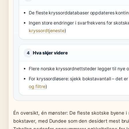
De fleste kryssorddatabaser oppdateres kontinu
Ingen store endringer i svarfrekvens for skotske
kryssordtjeneste
)
Hva skjer videre
4
Flere norske kryssordnettsteder legger til nye o
For kryssordløsere: sjekk bokstavantall – det er 
og filtre
)
Én oversikt, én mønster: De fleste skotske byene i 
bokstaver, med Dundee som den desidert mest bru
Tabellen nedenfor oppsummerer nøkkeltallene for 