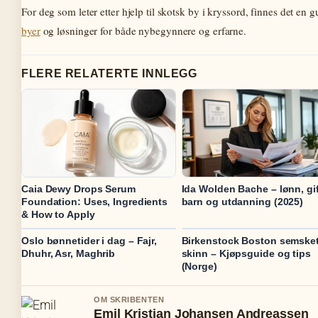
For deg som leter etter hjelp til skotsk by i kryssord, finnes det en
byer
og løsninger for både nybegynnere og erfarne.
FLERE RELATERTE INNLEGG
Caia Dewy Drops Serum
Ida Wolden Bache – lønn, gif
Foundation: Uses, Ingredients
barn og utdanning (2025)
& How to Apply
Oslo bønnetider i dag – Fajr,
Birkenstock Boston semske
Dhuhr, Asr, Maghrib
skinn – Kjøpsguide og tips
(Norge)
OM SKRIBENTEN
Emil Kristian Johansen Andreassen