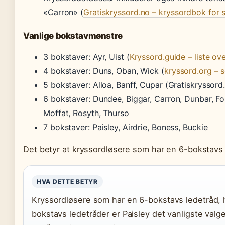
«Carron» (
Gratiskryssord.no – kryssordbok for 
Vanlige bokstavmønstre
3 bokstaver: Ayr, Uist (
Kryssord.guide – liste ov
4 bokstaver: Duns, Oban, Wick (
kryssord.org – s
5 bokstaver: Alloa, Banff, Cupar (Gratiskryssord
6 bokstaver: Dundee, Biggar, Carron, Dunbar, Forf
Moffat, Rosyth, Thurso
7 bokstaver: Paisley, Airdrie, Boness, Buckie
Det betyr at kryssordløsere som har en 6-bokstavs l
HVA DETTE BETYR
Kryssordløsere som har en 6-bokstavs ledetråd, h
bokstavs ledetråder er Paisley det vanligste valg