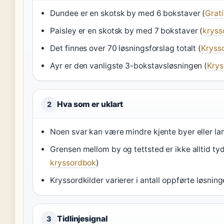
Dundee er en skotsk by med 6 bokstaver (
Grat
Paisley er en skotsk by med 7 bokstaver (
kryss
Det finnes over 70 løsningsforslag totalt (
Kryss
Ayr er den vanligste 3-bokstavsløsningen (
Krys
Hva som er uklart
2
Noen svar kan være mindre kjente byer eller la
Grensen mellom by og tettsted er ikke alltid ty
kryssordbok
)
Kryssordkilder varierer i antall oppførte løsning
Tidlinjesignal
3