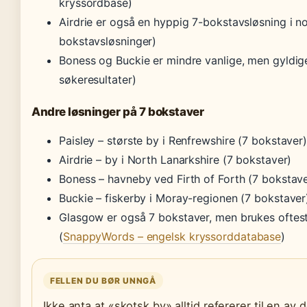
kryssordbase)
Airdrie er også en hyppig 7-bokstavsløsning i n
bokstavsløsninger)
Boness og Buckie er mindre vanlige, men gyldige
søkeresultater)
Andre løsninger på 7 bokstaver
Paisley – største by i Renfrewshire (7 bokstaver
Airdrie – by i North Lanarkshire (7 bokstaver)
Boness – havneby ved Firth of Forth (7 bokstave
Buckie – fiskerby i Moray-regionen (7 bokstaver
Glasgow er også 7 bokstaver, men brukes oftest
(
SnappyWords – engelsk kryssorddatabase
)
FELLEN DU BØR UNNGÅ
Ikke anta at «skotsk by» alltid refererer til en av