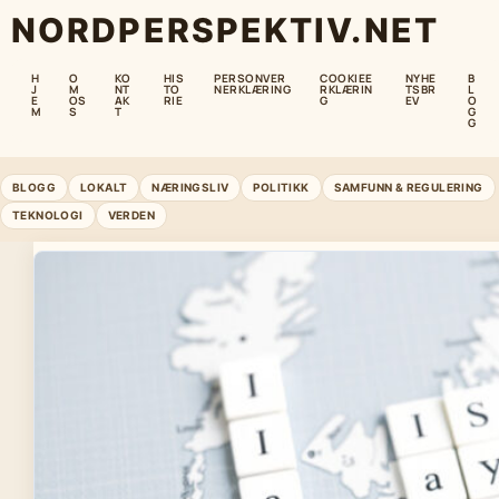
NORDPERSPEKTIV.NET
H
O
KO
HIS
PERSONVER
COOKIEE
NYHE
B
J
M
NT
TO
NERKLÆRING
RKLÆRIN
TSBR
L
E
OS
AK
RIE
G
EV
O
M
S
T
G
G
BLOGG
LOKALT
NÆRINGSLIV
POLITIKK
SAMFUNN & REGULERING
TEKNOLOGI
VERDEN