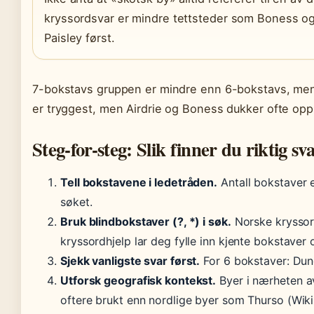
kryssordsvar er mindre tettsteder som Boness og 
Paisley først.
7-bokstavs gruppen er mindre enn 6-bokstavs, men 
er tryggest, men Airdrie og Boness dukker ofte opp
Steg-for-steg: Slik finner du riktig sv
Tell bokstavene i ledetråden.
Antall bokstaver e
søket.
Bruk blindbokstaver (?, *) i søk.
Norske kryssor
kryssordhjelp lar deg fylle inn kjente bokstaver
Sjekk vanligste svar først.
For 6 bokstaver: Dund
Utforsk geografisk kontekst.
Byer i nærheten av
oftere brukt enn nordlige byer som Thurso (Wiki