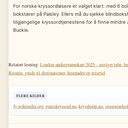
For norske kryssordløsere er valget klart: med 6 b
bokstaver på Paisley. Ellers må du sjekke blindbo
tilgjengelige kryssordtjenestene for å finne mindre
Buckie.
Relatert lesning:
London undergrunnskart 2025 – naviger tube, bet
Kroatia: guide til destinasjoner, kostnader og reisetid
FLERE KILDER
fy.wikipedia.org
,
gratiskryssord.no
,
krysshjelp.no
,
crosswordsol