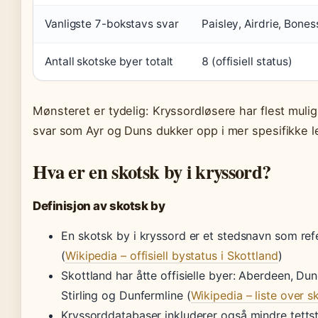
Vanligste 7-bokstavs svar
Paisley, Airdrie, Bones
Antall skotske byer totalt
8 (offisiell status)
Mønsteret er tydelig: Kryssordløsere har flest muli
svar som Ayr og Duns dukker opp i mer spesifikke l
Hva er en skotsk by i kryssord?
Definisjon av skotsk by
En skotsk by i kryssord er et stedsnavn som refer
(
Wikipedia – offisiell bystatus i Skottland
)
Skottland har åtte offisielle byer: Aberdeen, Du
Stirling og Dunfermline (
Wikipedia – liste over s
Kryssorddatabaser inkluderer også mindre tett