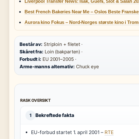
Liverpool Transfer News: Isak, Guehi, Slot & Salah 20
Best French Bakeries Near Me – Oslos Beste Franske
Aurora kino Fokus – Nord-Norges største kino i Tro
Består av:
Striploin + filetet ·
Skåret fra:
Loin (bakparten) ·
Forbudt i:
EU 2001–2005 ·
Arme-manns alternativ:
Chuck eye
RASK OVERSIKT
Bekreftede fakta
1
EU-forbud startet 1. april 2001 –
RTE