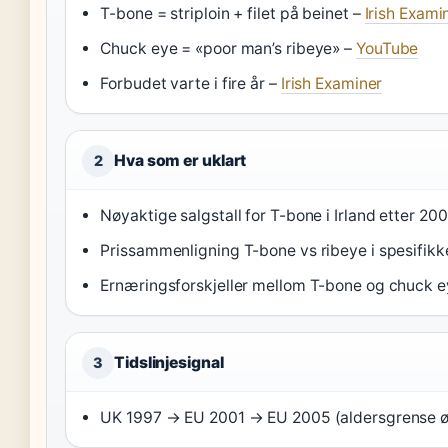
T-bone = striploin + filet på beinet –
Irish Exami
Chuck eye = «poor man’s ribeye» –
YouTube
Forbudet varte i fire år –
Irish Examiner
Hva som er uklart
2
Nøyaktige salgstall for T-bone i Irland etter 20
Prissammenligning T-bone vs ribeye i spesifikke
Ernæringsforskjeller mellom T-bone og chuck 
Tidslinjesignal
3
UK 1997 → EU 2001 → EU 2005 (aldersgrense øk