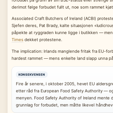
forbudet på grunn av sin BSE-status eller strenge si
derimot følge forbudet fullt ut, noe som rammet kjøt
Associated Craft Butchers of Ireland (ACBI) protest
Sjefen deres, Pat Brady, kalte situasjonen «ludicrou
påpekte at ryggraden kunne ligge i butikken — men
Times
dekket protestene.
The implication: Irlands manglende fritak fra EU-for
hardest rammet — mens enkelte land slapp unna på
KONSEKVENSEN
Fire år senere, i oktober 2005, hevet EU aldersg
etter råd fra European Food Safety Authority — o
menyen. Food Safety Authority of Ireland mente d
grunnlag for forbudet, men måtte likevel håndhev