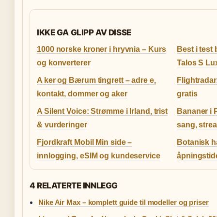
IKKE GA GLIPP AV DISSE
1000 norske kroner i hryvnia – Kurs
Best i tes
og konverterer
Talos S Lu
A ker og Bærum tingrett – adre e,
Flightradar
kontakt, dommer og aker
gratis
A Silent Voice: Strømme i Irland, trist
Bananer i 
& vurderinger
sang, stre
Fjordkraft Mobil Min side –
Botanisk ha
innlogging, eSIM og kundeservice
åpningstide
4 RELATERTE INNLEGG
Nike Air Max – komplett guide til modeller og priser