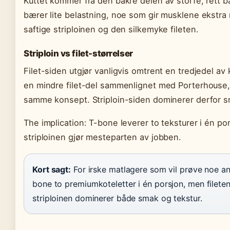
Kuttet kommer fra den bakre delen av storfe, rett b
bærer lite belastning, noe som gir musklene ekstra
saftige striploinen og den silkemyke fileten.
Striploin vs filet-størrelser
Filet-siden utgjør vanligvis omtrent en tredjedel av
en mindre filet-del sammenlignet med Porterhouse, 
samme konsept. Striploin-siden dominerer derfor 
The implication: T-bone leverer to teksturer i én por
striploinen gjør mesteparten av jobben.
Kort sagt:
For irske matlagere som vil prøve noe a
bone to premiumkoteletter i én porsjon, men fileten 
striploinen dominerer både smak og tekstur.