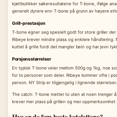
kjøttbutikker søkeresultatene for T-bone, ifølge ana
generelt dyrere enn T-bone på grunn av høyere ette
Grill-prestasjon
T-bone egner seg spesielt godt for store griller der 
Ribeye krever mindre plass og enklere håndtering. 
kuttet å grille fordi det mangler bein og har jevn tyk
Porsjonsstørrelser
En typisk T-bone veier mellom 500g og 1kg, noe som 
for to personer som deler. Ribeye kommer ofte i p
person. NY Strip er tilgjengelig i lignende størrelser
The catch: T-bone metter to uten at noen trenger 
krever mer plass på grillen og mer oppmerksomhet 
Hva er de fem beste kotelettene?