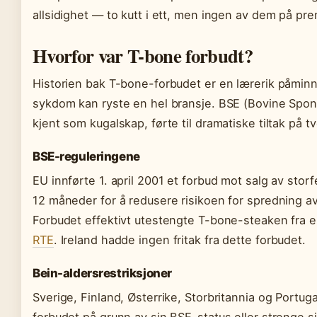
allsidighet — to kutt i ett, men ingen av dem på pr
Hvorfor var T-bone forbudt?
Historien bak T-bone-forbudet er en lærerik påmin
sykdom kan ryste en hel bransje. BSE (Bovine Spo
kjent som kugalskap, førte til dramatiske tiltak på t
BSE-reguleringene
EU innførte 1. april 2001 et forbud mot salg av stor
12 måneder for å redusere risikoen for spredning a
Forbudet effektivt utestengte T-bone-steaken fra eu
RTE
. Ireland hadde ingen fritak fra dette forbudet.
Bein-aldersrestriksjoner
Sverige, Finland, Østerrike, Storbritannia og Portugal