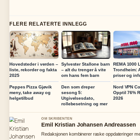
FLERE RELATERTE INNLEGG
Hovedsteder i verden –
Sylvester Stallone barn
REMA 1000 L
liste, rekorder og fakta
– alt du trenger å vite
Trondheim: 
2025
om hans fem barn
priser og inf
Peppes Pizza Gjøvik
Den som dreper
Nord VPN Co
meny, take away og
sesong 5:
Opptil 76% R
helgetilbud
Utgivelsesdato,
2026
rollebesetning og mer
OM SKRIBENTEN
Emil Kristian Johansen Andreassen
Redaksjonen kombinerer raske oppdateringer med 