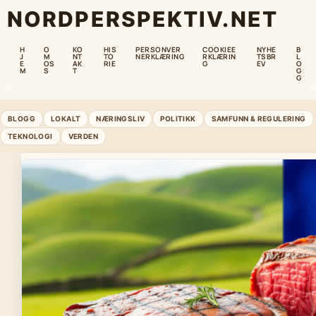
NORDPERSPEKTIV.NET
H
O
KO
HIS
PERSONVER
COOKIEE
NYHE
B
J
M
NT
TO
NERKLÆRING
RKLÆRIN
TSBR
L
E
OS
AK
RIE
G
EV
O
M
S
T
G
G
BLOGG
LOKALT
NÆRINGSLIV
POLITIKK
SAMFUNN & REGULERING
TEKNOLOGI
VERDEN