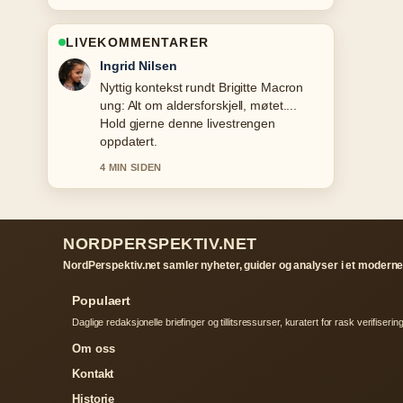
LIVEKOMMENTARER
Sindre Hansen
Dekningen av Spørsmål til quiz – slik
lager du... oppleves solid og lett a folge.
6 MIN SIDEN
NORDPERSPEKTIV.NET
NordPerspektiv.net samler nyheter, guider og analyser i et moderne
Populaert
Daglige redaksjonelle briefinger og tillitsressurser, kuratert for rask verifisering
Om oss
Kontakt
Historie