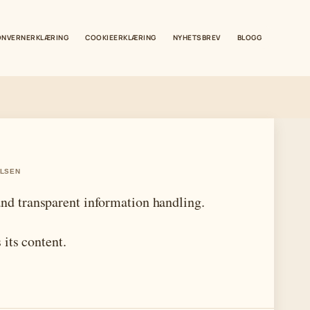
ONVERNERKLÆRING
COOKIEERKLÆRING
NYHETSBREV
BLOGG
ILSEN
and transparent information handling.
its content.