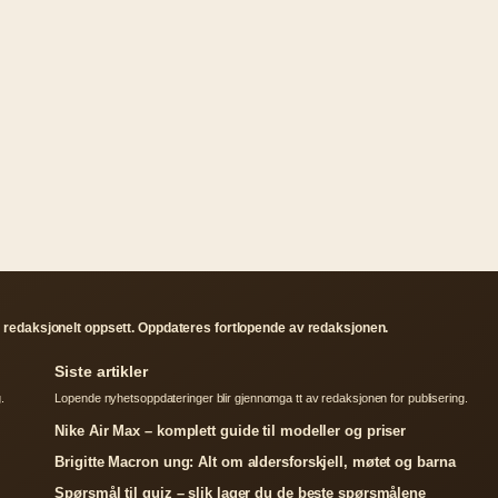
 redaksjonelt oppsett. Oppdateres fortlopende av redaksjonen.
Siste artikler
.
Lopende nyhetsoppdateringer blir gjennomga tt av redaksjonen for publisering.
Nike Air Max – komplett guide til modeller og priser
Brigitte Macron ung: Alt om aldersforskjell, møtet og barna
Spørsmål til quiz – slik lager du de beste spørsmålene