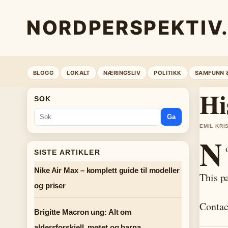
NORDPERSPEKTIV
BLOGG
LOKALT
NÆRINGSLIV
POLITIKK
SAMFUNN 
Hi
SOK
Ga
EMIL KRI
N
SISTE ARTIKLER
Nike Air Max – komplett guide til modeller
This p
og priser
Contac
Brigitte Macron ung: Alt om
aldersforskjell, møtet og barna