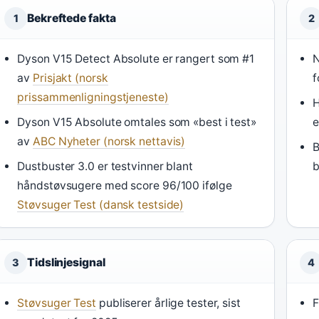
Bekreftede fakta
1
2
Dyson V15 Detect Absolute er rangert som #1
N
av
Prisjakt (norsk
f
prissammenligningstjeneste)
H
Dyson V15 Absolute omtales som «best i test»
e
av
ABC Nyheter (norsk nettavis)
B
Dustbuster 3.0 er testvinner blant
b
håndstøvsugere med score 96/100 ifølge
Støvsuger Test (dansk testside)
Tidslinjesignal
3
4
Støvsuger Test
publiserer årlige tester, sist
F