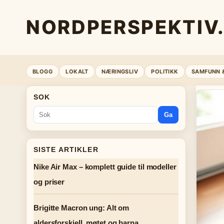
NORDPERSPEKTIV
BLOGG
LOKALT
NÆRINGSLIV
POLITIKK
SAMFUNN 
SOK
Ga
SISTE ARTIKLER
Nike Air Max – komplett guide til modeller
og priser
Brigitte Macron ung: Alt om
aldersforskjell, møtet og barna