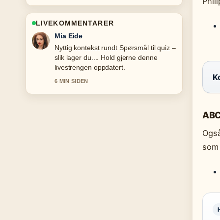
Phil
LIVEKOMMENTARER
Henrik Solberg
Dekningen av Nike Air Max – komplett
guide til... oppleves solid og lett a folge.
8 MIN SIDEN
Ko
ABC
Ogs
som 