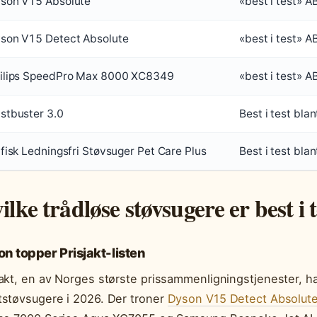
son V15 Absolute
«best i test» 
son V15 Detect Absolute
«best i test» 
ilips SpeedPro Max 8000 XC8349
«best i test» 
stbuster 3.0
Best i test bl
lfisk Ledningsfri Støvsuger Pet Care Plus
Best i test bl
ilke trådløse støvsugere er best i 
n topper Prisjakt-listen
jakt, en av Norges største prissammenligningstjenester, har
tstøvsugere i 2026. Der troner
Dyson V15 Detect Absolute