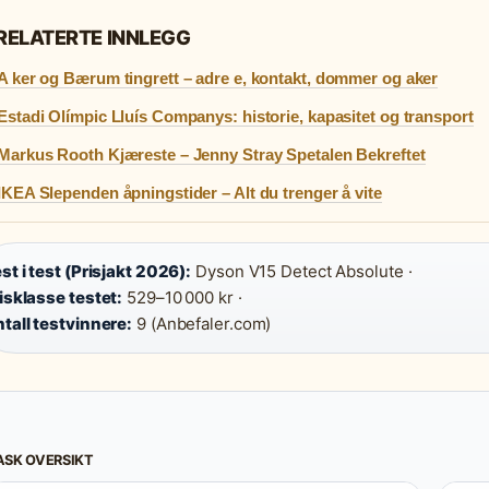
RELATERTE INNLEGG
A ker og Bærum tingrett – adre e, kontakt, dommer og aker
Estadi Olímpic Lluís Companys: historie, kapasitet og transport
Markus Rooth Kjæreste – Jenny Stray Spetalen Bekreftet
IKEA Slependen åpningstider – Alt du trenger å vite
st i test (Prisjakt 2026):
Dyson V15 Detect Absolute ·
isklasse testet:
529–10 000 kr ·
tall testvinnere:
9 (Anbefaler.com)
ASK OVERSIKT