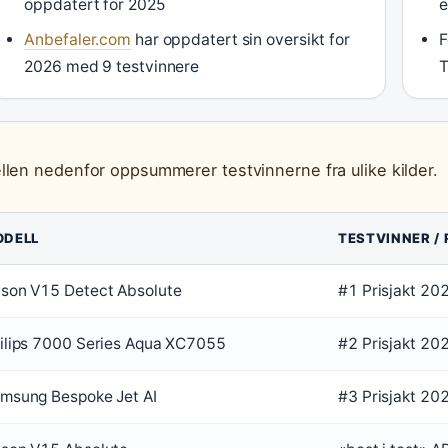
oppdatert for 2025
e
Anbefaler.com
har oppdatert sin oversikt for
F
2026 med 9 testvinnere
T
llen nedenfor oppsummerer testvinnerne fra ulike kilder.
ODELL
TESTVINNER /
son V15 Detect Absolute
#1 Prisjakt 20
ilips 7000 Series Aqua XC7055
#2 Prisjakt 20
msung Bespoke Jet AI
#3 Prisjakt 20