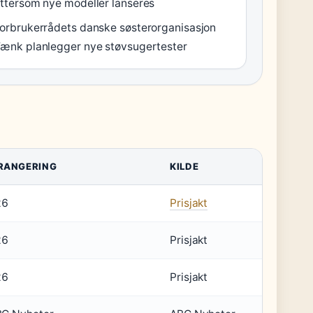
ttersom nye modeller lanseres
orbrukerrådets danske søsterorganisasjon
ænk planlegger nye støvsugertester
 RANGERING
KILDE
26
Prisjakt
26
Prisjakt
26
Prisjakt