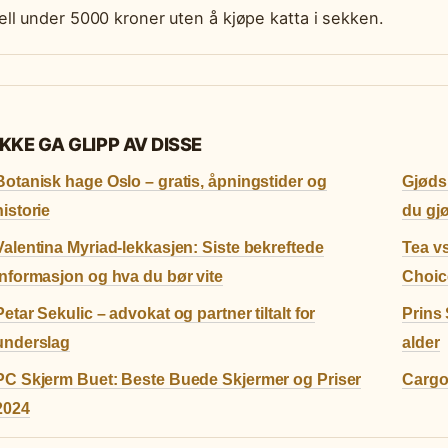
ll under 5000 kroner uten å kjøpe katta i sekken.
IKKE GA GLIPP AV DISSE
Botanisk hage Oslo – gratis, åpningstider og
Gjødsl
historie
du gjø
Valentina Myriad-lekkasjen: Siste bekreftede
Tea vs
informasjon og hva du bør vite
Choic
Petar Sekulic – advokat og partner tiltalt for
Prins
underslag
alder
PC Skjerm Buet: Beste Buede Skjermer og Priser
Cargo 
2024