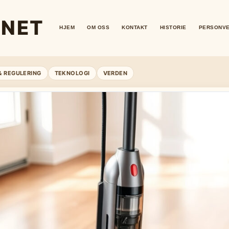
.NET
HJEM
OM OSS
KONTAKT
HISTORIE
PERSONV
& REGULERING
TEKNOLOGI
VERDEN