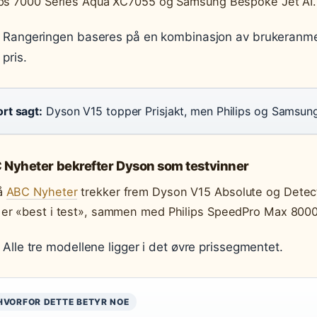
ips 7000 Series Aqua XC7055 og Samsung Bespoke Jet AI.
Rangeringen baseres på en kombinasjon av brukeranmel
pris.
rt sagt:
Dyson V15 topper Prisjakt, men Philips og Samsung 
 Nyheter bekrefter Dyson som testvinner
å
ABC Nyheter
trekker frem Dyson V15 Absolute og Detec
er «best i test», sammen med Philips SpeedPro Max 800
Alle tre modellene ligger i det øvre prissegmentet.
HVORFOR DETTE BETYR NOE