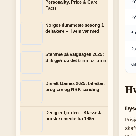
Dy
Personality, Price & Care
Facts
Dy
Norges dummeste sesong 1
deltakere – Hvem var med
Ph
Du
Stemme på valgdagen 2025:
Slik gjør du det trinn for trinn
Ni
Bislett Games 2025: billetter,
Hv
program og NRK-sending
Dyso
Deilig er fjorden – Klassisk
norsk komedie fra 1985
Pris
skaf