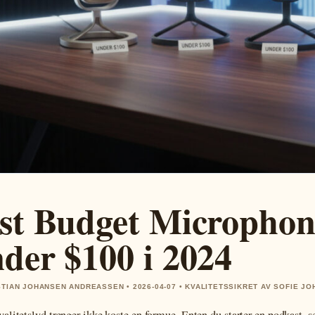
st Budget Microphone
der $100 i 2024
STIAN JOHANSEN ANDREASSEN • 2026-04-07 • KVALITETSSIKRET AV SOFIE J