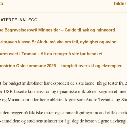
ta
bilder
LATERTE INNLEGG
e Begravelsesbyrå Minnesider – Guide til søk og minneord
riprøven klasse B: Alt du må vite om feil, gyldighet og øving
armuseet i Tromsø – Alt du trenger å vite før besøket
nstrinn Oslo kommune 2026 – komplett oversikt og eksempler
for budsjettmikrofoner har eksplodert de siste årene. Ifølge tester fra 
r USB-baserte kondensator- og dynamiske mikrofoner segmentet, me
ne og Maono som utfordrer etablerte aktører som Audio-Technica og Sh
iden bygger på faktiske tester og sammenligninger fra audiofileksperte
anmeldere og studioentusiaster for å gi deg de beste valgene uavheng