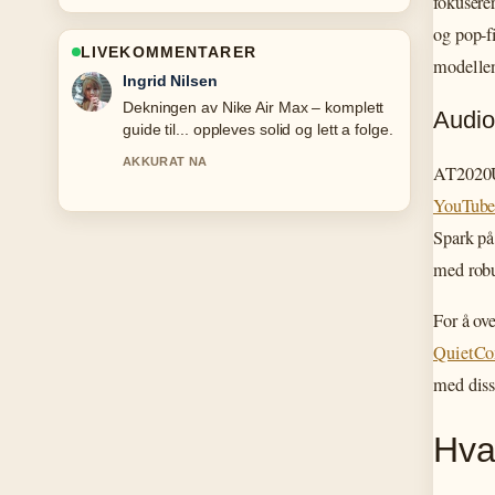
fokusere
og pop-fi
LIVEKOMMENTARER
modellen
Sindre Hansen
Sterkt verifiseringsarbeid rundt Brigitte
Audio
Macron ung: Alt om aldersforskjell,
møtet.... Flere medier burde skrive slik.
AT2020U
3 MIN SIDEN
YouTub
Spark på
med robu
For å ov
QuietCo
med diss
Hva