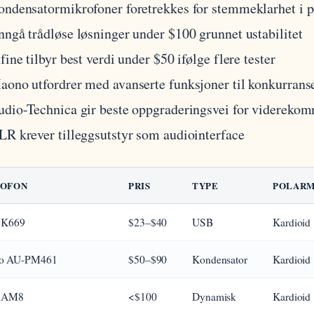
ondensatormikrofoner foretrekkes for stemmeklarhet i 
nngå trådløse løsninger under $100 grunnet ustabilitet
fine tilbyr best verdi under $50 ifølge flere tester
aono utfordrer med avanserte funksjoner til konkurranse
udio-Technica gir beste oppgraderingsvei for viderekom
LR krever tilleggsutstyr som audiointerface
ROFON
PRIS
TYPE
POLARM
e K669
$23–$40
USB
Kardioid
o AU-PM461
$50–$90
Kondensator
Kardioid
e AM8
<$100
Dynamisk
Kardioid