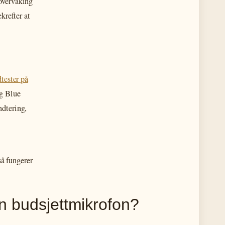
overvåking
krefter at
tester på
og Blue
ndtering,
å fungerer
en budsjettmikrofon?