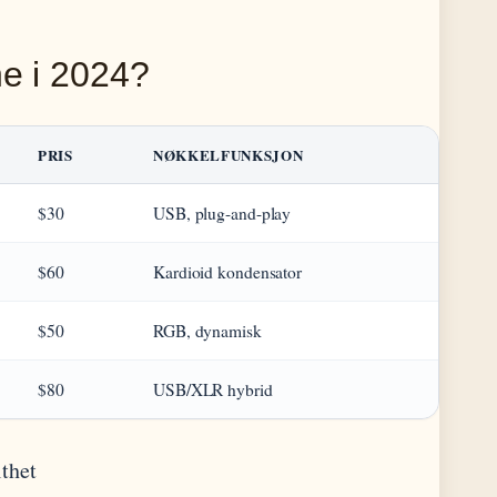
ne i 2024?
PRIS
NØKKELFUNKSJON
$30
USB, plug-and-play
$60
Kardioid kondensator
$50
RGB, dynamisk
$80
USB/XLR hybrid
thet