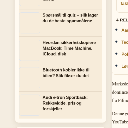
fak
Spørsmål til quiz – slik lager
4 RE
du de beste spørsmålene
Aas
Teo
Hvordan sikkerhetskopiere
MacBook: Time Machine,
iCloud, disk
Pol
Løn
Bluetooth kobler ikke til
bilen? Slik fikser du det
Markedet 
dominere
Audi e-tron Sportback:
fra Fifi
Rekkevidde, pris og
forskjeller
Denne gu
YouTube-