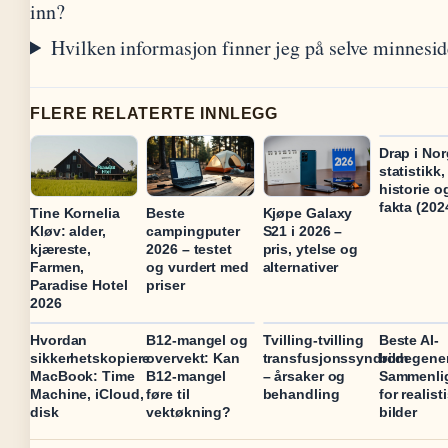
inn?
Hvilken informasjon finner jeg på selve minnesi
FLERE RELATERTE INNLEGG
Drap i Nor
statistikk,
historie o
fakta (202
Tine Kornelia
Beste
Kjøpe Galaxy
Kløv: alder,
campingputer
S21 i 2026 –
kjæreste,
2026 – testet
pris, ytelse og
Farmen,
og vurdert med
alternativer
Paradise Hotel
priser
2026
Hvordan
B12-mangel og
Tvilling-tvilling
Beste AI-
sikkerhetskopiere
overvekt: Kan
transfusjonssyndrom
bildegener
MacBook: Time
B12-mangel
– årsaker og
Sammenli
Machine, iCloud,
føre til
behandling
for realist
disk
vektøkning?
bilder