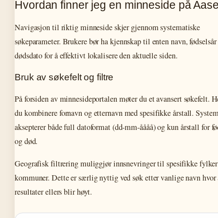
Hvordan finner jeg en minneside på Aas
Navigasjon til riktig minneside skjer gjennom systematiske
søkeparameter. Brukere bør ha kjennskap til enten navn, fødselsår 
dødsdato for å effektivt lokalisere den aktuelle siden.
Bruk av søkefelt og filtre
På forsiden av minnesideportalen møter du et avansert søkefelt. H
du kombinere fornavn og etternavn med spesifikke årstall. Syste
aksepterer både full datoformat (dd-mm-åååå) og kun årstall for fø
og død.
Geografisk filtrering muliggjør innsnevringer til spesifikke fylker
kommuner. Dette er særlig nyttig ved søk etter vanlige navn hvor 
resultater ellers blir høyt.