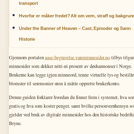
transport
Hvorfor er måker fredet? Alt om vern, straff og bakgrun
Under the Banner of Heaven – Cast, Episoder og Sann
Historie
Gjennom portalen
aase-begravelse.vareminnesider.no
tilbys tilgan
minnesider som dekker nitti-ni prosent av dødsannonser i Norge.
Brukerne kan legge igjen minneord, tenne virtuelle lys og bestill
blomster til seremonier uten å måtte opprette brukerkonto.
Denne guiden forklarer hvordan du finner frem i systemet, hva so
gratis og hva som koster penger, samt hvilke personvernhensyn s
gjelder ved bruk av digitale minnesider hos den historiske bedrifte
Bryne.