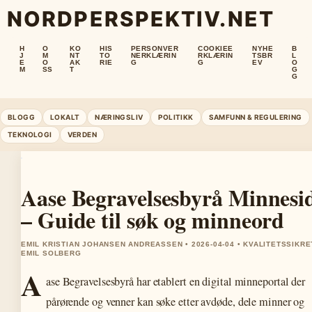
NORDPERSPEKTIV.NET
H
O
KO
HIS
PERSONVER
COOKIEE
NYHE
B
J
M
NT
TO
NERKLÆRIN
RKLÆRIN
TSBR
L
E
O
AK
RIE
G
G
EV
O
M
SS
T
G
G
BLOGG
LOKALT
NÆRINGSLIV
POLITIKK
SAMFUNN & REGULERING
TEKNOLOGI
VERDEN
Aase Begravelsesbyrå Minnesi
– Guide til søk og minneord
EMIL KRISTIAN JOHANSEN ANDREASSEN • 2026-04-04 • KVALITETSSIKRE
EMIL SOLBERG
A
ase Begravelsesbyrå har etablert en digital minneportal der
pårørende og venner kan søke etter avdøde, dele minner og