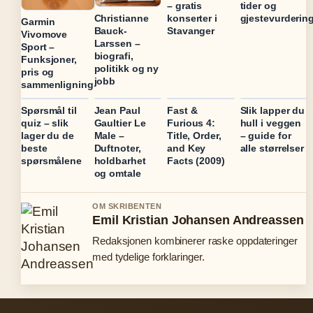
– gratis
tider og
konserter i
gjestevurderin
Christianne
Garmin
Stavanger
Bauck-
Vivomove
Larssen –
Sport –
biografi,
Funksjoner,
politikk og ny
pris og
jobb
sammenligning
Spørsmål til
Jean Paul
Fast &
Slik lapper du
quiz – slik
Gaultier Le
Furious 4:
hull i veggen
lager du de
Male –
Title, Order,
– guide for
beste
Duftnoter,
and Key
alle størrelser
spørsmålene
holdbarhet
Facts (2009)
og omtale
OM SKRIBENTEN
Emil Kristian Johansen Andreassen
Redaksjonen kombinerer raske oppdateringer
med tydelige forklaringer.