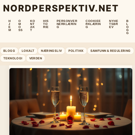
NORDPERSPEKTIV.NET
H
O
KO
HIS
PERSONVER
COOKIEE
NYHE
B
J
M
NT
TO
NERKLÆRIN
RKLÆRIN
TSBR
L
E
O
AK
RIE
G
G
EV
O
M
SS
T
G
G
BLOGG
LOKALT
NÆRINGSLIV
POLITIKK
SAMFUNN & REGULERING
TEKNOLOGI
VERDEN