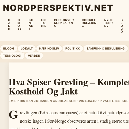
NORDPERSPEKTIV.NET
H
O
KO
HIS
PERSONVER
COOKIEE
NYHE
B
J
M
NT
TO
NERKLÆRIN
RKLÆRIN
TSBR
L
E
O
AK
RIE
G
G
EV
O
M
SS
T
G
G
BLOGG
LOKALT
NÆRINGSLIV
POLITIKK
SAMFUNN & REGULERING
TEKNOLOGI
VERDEN
Hva Spiser Grevling – Komplet
Kosthold Og Jakt
EMIL KRISTIAN JOHANSEN ANDREASSEN • 2026-04-07 • KVALITETSSIKR
G
revlingen (Erinaceus europaeus) er et nattaktivt pattedyr som
norske hager. I Sør-Norge observeres arten i stadig større ut