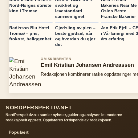
Nord-Norges største
svakhet og
Bakeries Near Me
kino i Tromsø
levestandard
Oslos Beste
sammenlignet
Franske Bakerier
Radisson Blu Hotel
Gjødsling av plen –
Jan Erik Fjell – C
Tromsø – pris,
beste gjødsel, når
i Vår Energi med 
frokost, beliggenhet
og hvordan du gjør
års erfaring
det
OM SKRIBENTEN
Emil Kristian Johansen Andreassen
Redaksjonen kombinerer raske oppdateringer med 
NORDPERSPEKTIV.NET
NordPerspektiv.net samler nyheter, guider og analyser i et moderne
redaksjonelt oppsett. Oppdateres fortlopende av redaksjonen.
Populaert