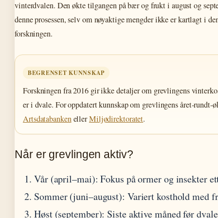
vinterdvalen. Den økte tilgangen på bær og frukt i august og septem
denne prosessen, selv om nøyaktige mengder ikke er kartlagt i den
forskningen.
BEGRENSET KUNNSKAP
Forskningen fra 2016 gir ikke detaljer om grevlingens vinterko
er i dvale. For oppdatert kunnskap om grevlingens året-rundt-ø
Artsdatabanken
eller
Miljødirektoratet
.
Når er grevlingen aktiv?
Vår (april–mai)
: Fokus på ormer og insekter et
Sommer (juni–august)
: Variert kosthold med f
Høst (september)
: Siste aktive måned før dvale