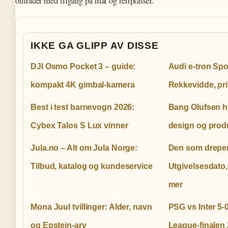
områder med tilgang på mat og reirplasser.
IKKE GA GLIPP AV DISSE
DJI Osmo Pocket 3 – guide:
Audi e-tron Spo
kompakt 4K gimbal-kamera
Rekkevidde, pris
Best i test barnevogn 2026:
Bang Olufsen høy
Cybex Talos S Lux vinner
design og prod
Jula.no – Alt om Jula Norge:
Den som dreper
Tilbud, katalog og kundeservice
Utgivelsesdato,
mer
Mona Juul tvillinger: Alder, navn
PSG vs Inter 5-
og Epstein-arv
League-finalen 