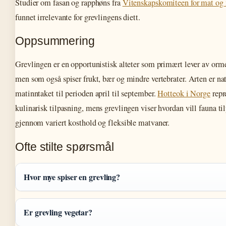
Studier om fasan og rapphøns fra
Vitenskapskomiteen for mat og 
funnet irrelevante for grevlingens diett.
Oppsummering
Grevlingen er en opportunistisk alteter som primært lever av ormer
men som også spiser frukt, bær og mindre vertebrater. Arten er na
matinntaket til perioden april til september.
Hotteok i Norge
repr
kulinarisk tilpasning, mens grevlingen viser hvordan vill fauna ti
gjennom variert kosthold og fleksible matvaner.
Ofte stilte spørsmål
Hvor mye spiser en grevling?
Er grevling vegetar?