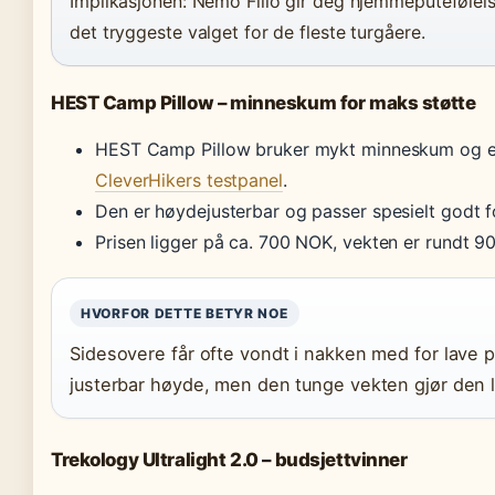
Implikasjonen: Nemo Fillo gir deg hjemmeputefølels
det tryggeste valget for de fleste turgåere.
HEST Camp Pillow – minneskum for maks støtte
HEST Camp Pillow bruker mykt minneskum og e
CleverHikers testpanel
.
Den er høydejusterbar og passer spesielt godt f
Prisen ligger på ca. 700 NOK, vekten er rundt 9
HVORFOR DETTE BETYR NOE
Sidesovere får ofte vondt i nakken med for lave 
justerbar høyde, men den tunge vekten gjør den l
Trekology Ultralight 2.0 – budsjettvinner