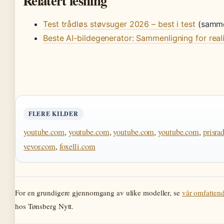
Relatert lesning
Test trådløs støvsuger 2026 – best i test
(samme
Beste AI-bildegenerator: Sammenligning for reali
FLERE KILDER
youtube.com
,
youtube.com
,
youtube.com
,
youtube.com
,
prisra
vevor.com
,
foxelli.com
For en grundigere gjennomgang av ulike modeller, se
vår omfattend
hos Tønsberg Nytt.