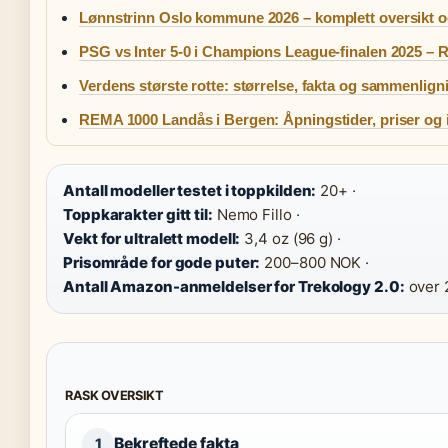
Lønnstrinn Oslo kommune 2026 – komplett oversikt 
PSG vs Inter 5-0 i Champions League-finalen 2025 – R
Verdens største rotte: størrelse, fakta og sammenlign
REMA 1000 Landås i Bergen: Åpningstider, priser og 
Antall modeller testet i toppkilden:
20+ ·
Toppkarakter gitt til:
Nemo Fillo ·
Vekt for ultralett modell:
3,4 oz (96 g) ·
Prisområde for gode puter:
200–800 NOK ·
Antall Amazon-anmeldelser for Trekology 2.0:
over 
RASK OVERSIKT
Bekreftede fakta
1