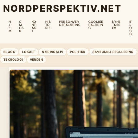
NORDPERSPEKTIV.NET
H
O
KO
HIS
PERSONVER
COOKIEE
NYHE
B
J
M
NT
TO
NERKLÆRING
RKLÆRIN
TSBR
L
E
OS
AK
RIE
G
EV
O
M
S
T
G
G
BLOGG
LOKALT
NÆRINGSLIV
POLITIKK
SAMFUNN & REGULERING
TEKNOLOGI
VERDEN