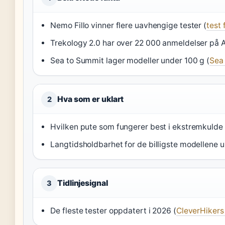
Nemo Fillo vinner flere uavhengige tester (
test
Trekology 2.0 har over 22 000 anmeldelser på 
Sea to Summit lager modeller under 100 g (
Sea
Hva som er uklart
2
Hvilken pute som fungerer best i ekstremkulde
Langtidsholdbarhet for de billigste modellene
Tidlinjesignal
3
De fleste tester oppdatert i 2026 (
CleverHikers