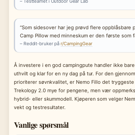
– Testteamet i Outdoor Gear Lab
“Som sidesover har jeg prøvd flere oppblåsbare pu
Camp Pillow med minneskum er den første som fa
– Reddit-bruker på
r/CampingGear
Å investere i en god campingpute handler ikke bar
uthvilt og klar for en ny dag på tur. For den gjenno
prioriterer søvnkvalitet, er Nemo Fillo det tryggeste 
Trekology 2.0 mye for pengene, men vær oppmerks
hybrid- eller skummodell. Kjøperen som velger Nemo
vekt og testresultater.
Vanlige spørsmål