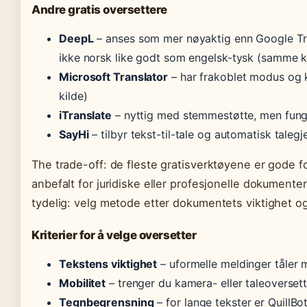
Andre gratis oversettere
DeepL
– anses som mer nøyaktig enn Google Tra
ikke norsk like godt som engelsk-tysk (samme k
Microsoft Translator
– har frakoblet modus og 
kilde)
iTranslate
– nyttig med stemmestøtte, men funge
SayHi
– tilbyr tekst-til-tale og automatisk taleg
The trade-off: de fleste gratisverktøyene er gode f
anbefalt for juridiske eller profesjonelle dokument
tydelig: velg metode etter dokumentets viktighet og 
Kriterier for å velge oversetter
Tekstens viktighet
– uformelle meldinger tåler m
Mobilitet
– trenger du kamera- eller taleoverset
Tegnbegrensning
– for lange tekster er Quill