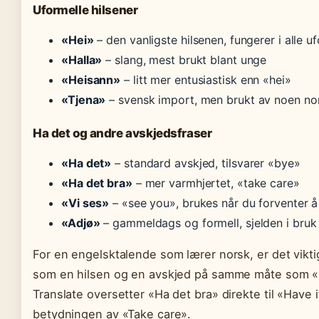
Uformelle hilsener
«Hei»
– den vanligste hilsenen, fungerer i alle u
«Halla»
– slang, mest brukt blant unge
«Heisann»
– litt mer entusiastisk enn «hei»
«Tjena»
– svensk import, men brukt av noen n
Ha det og andre avskjedsfraser
«Ha det»
– standard avskjed, tilsvarer «bye»
«Ha det bra»
– mer varmhjertet, «take care»
«Vi ses»
– «see you», brukes når du forventer 
«Adjø»
– gammeldags og formell, sjelden i bruk
For en engelsktalende som lærer norsk, er det vikt
som en hilsen og en avskjed på samme måte som «
Translate oversetter «Ha det bra» direkte til «Have 
betydningen av «Take care».