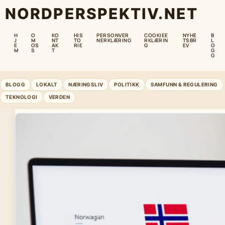
NORDPERSPEKTIV.NET
H
O
KO
HIS
PERSONVER
COOKIEE
NYHE
B
J
M
NT
TO
NERKLÆRING
RKLÆRIN
TSBR
L
E
OS
AK
RIE
G
EV
O
M
S
T
G
G
BLOGG
LOKALT
NÆRINGSLIV
POLITIKK
SAMFUNN & REGULERING
TEKNOLOGI
VERDEN