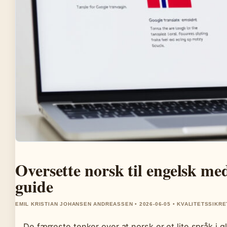
Oversette norsk til engelsk me
guide
EMIL KRISTIAN JOHANSEN ANDREASSEN • 2026-06-05 • KVALITETSSIKR
De færreste tenker over at norsk er et lite språk i