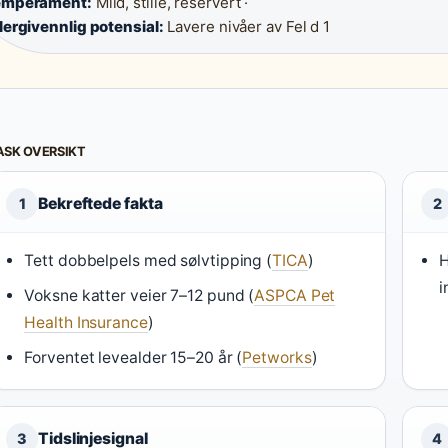
emperament:
Mild, stille, reservert ·
lergivennlig potensial:
Lavere nivåer av Fel d 1
ASK OVERSIKT
Bekreftede fakta
1
2
Tett dobbelpels med sølvtipping (
TICA
)
H
i
Voksne katter veier 7–12 pund (
ASPCA Pet
Health Insurance
)
Forventet levealder 15–20 år (
Petworks
)
Tidslinjesignal
3
4