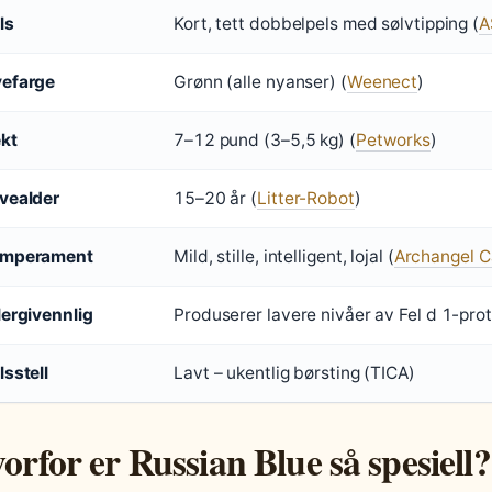
ls
Kort, tett dobbelpels med sølvtipping (
A
efarge
Grønn (alle nyanser) (
Weenect
)
kt
7–12 pund (3–5,5 kg) (
Petworks
)
vealder
15–20 år (
Litter-Robot
)
mperament
Mild, stille, intelligent, lojal (
Archangel C
lergivennlig
Produserer lavere nivåer av Fel d 1-prot
lsstell
Lavt – ukentlig børsting (TICA)
orfor er Russian Blue så spesiell?