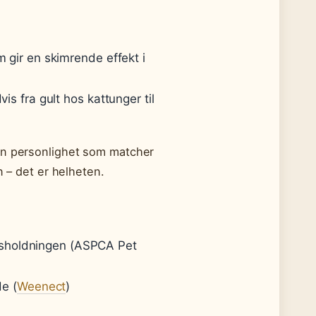
 gir en skimrende effekt i
is fra gult hos kattunger til
 en personlighet som matcher
n – det er helheten.
 husholdningen (ASPCA Pet
de (
Weenect
)