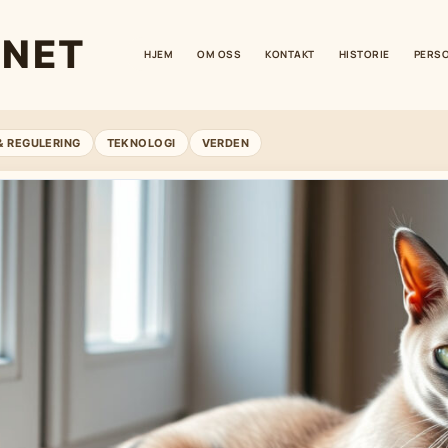
.NET
HJEM
OM OSS
KONTAKT
HISTORIE
PERS
& REGULERING
TEKNOLOGI
VERDEN