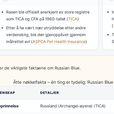
Rasen ble offisielt anerkjent av store registre
I
som TICA og CFA på 1960-tallet (
TICA
)
h
(
Etter å ha vært nær utryddelse etter andre
verdenskrig, ble den gjenopplivet gjennom
T
målrettet avl (
ASPCA Pet Health Insurance
)
S
er de viktigste faktaene om Russian Blue.
Åtte nøkkelfakta – én ting er tydelig: Russian Blu
GENSKAP
DETALJER
prinnelse
Russland (Archangel-øyene) (TICA)